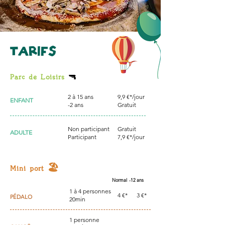
TA
RIFS
🔫
Parc de Loisirs
2 à 15 ans
9,9 €*/jour
ENFANT
-2 ans
Gratuit
Non participant
Gratuit
ADULTE
Participant
7,9 €*/jour
Mini port
🏖️
Normal -12 ans
1 à 4 personnes
4 €*
3 €*
PÉDALO
20min
1 personne