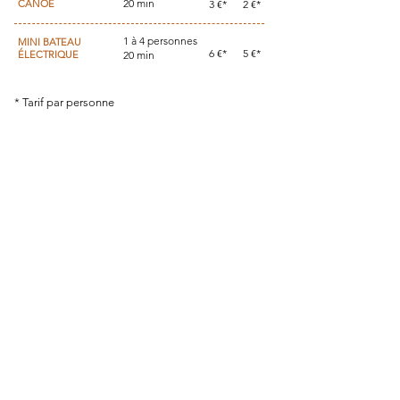
20 min
CANOË
3 €*
2 €*
1 à 4 personnes
MINI BATEAU
6 €*
5 €*
ÉLECTRIQUE
20 min
* Tarif par personne
Le parc accepte les règlements par : CB – Espèces - Chèques vacances.